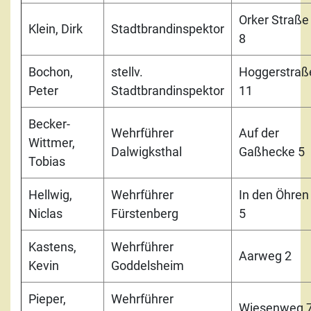
Orker Straße
Klein, Dirk
Stadtbrandinspektor
8
Bochon,
stellv.
Hoggerstraß
Peter
Stadtbrandinspektor
11
Becker-
Wehrführer
Auf der
Wittmer,
Dalwigksthal
Gaßhecke 5
Tobias
Hellwig,
Wehrführer
In den Öhren
Niclas
Fürstenberg
5
Kastens,
Wehrführer
Aarweg 2
Kevin
Goddelsheim
Pieper,
Wehrführer
Wiesenweg 